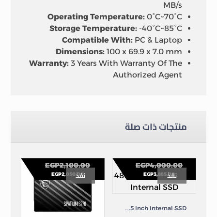
MB/s
Operating Temperature:
0°C~70°C
Storage Temperature:
-40°C~85°C
Compatible With:
PC & Laptop
Dimensions:
100 x 69.9 x 7.0 mm
Warranty:
3 Years With Warranty Of The
Authorized Agent
منتجات ذات صلة
EGP
2,100.00
EGP
4,000.00
EGP
2,050.00
EGP
3,885.00
نفذ
نفذ
Kingston A400 480GB SATA 2.5 Inch Internal SSD