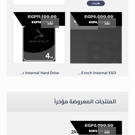
هاردات
MSI SPATIUM S270 240GB 3D NAND SATA 2.5 Inch Internal SSD
EGP
11,100.00
EGP
6,500.00
EGP
10,975.00
EGP
6,360.00
نفذ
نفذ
هاردات
Seagate Ironwolf NAS 4TB 3.5 Inch Server Internal Hard Drive
Crucial BX500 1TB SATA 2.5 Inch Internal SSD
هاردات
هاردات
المنتجات المعروضة مؤخراً
EGP
2,700.00
EGP
2,520.00
نفذ