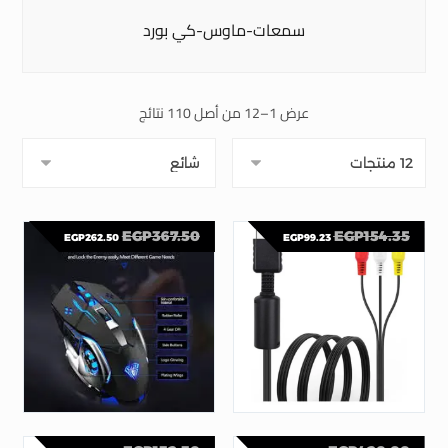
سمعات-ماوس-كي بورد
عرض 1–12 من أصل 110 نتائج
EGP
367.50
EGP
154.35
EGP
262.50
EGP
99.23
AULA S20 Gaming Mouse: Precision RGB Power for Unmatched PC Gaming
6FT AV Cable for PS3 PS2 PS1, AV to RCA Composite Audio Video Cable Cord Compatible with Sony PlayStation 2 PS2 PS1 PS3