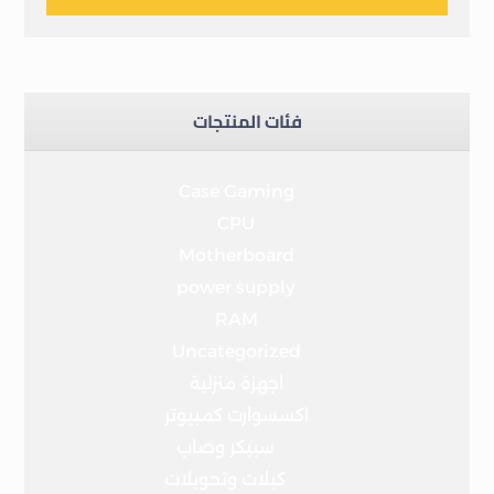
فئات المنتجات
Case Gaming
CPU
Motherboard
power supply
RAM
Uncategorized
اجهزة منزلية
اكسسوارت كمبيوتر
سبيكر وصاب
كبلات وتحويلات