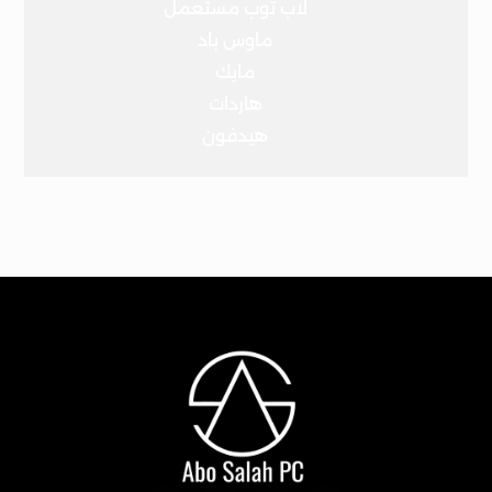
لاب توب مستعمل
ماوس باد
مايك
هاردات
هيدفون