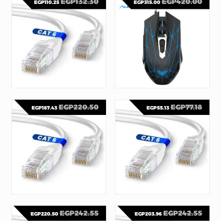
EGP
132.30
EGP
420.00
EGP
110.25
EGP
315.00
كبلات وتحويلات
ماوس
CABLE CAT6 NETWORK CABLE. ENTERNET LAN 10/100/100 GIGABIT LEARD WITH 10M
AULA S50 GAMING MOUSE
EGP
220.50
EGP
77.18
EGP
187.43
EGP
55.13
ماوس
كبلات وتحويلات
CABLE CAT6 NETWORK CABLE. ENTERNET LAN 10/100/100 GIGABIT LEARD WITH 20M
CABLE CAT6 NETWORK CABLE. ENTERNET LAN 10/100/100 GIGABIT LEARD WITH 1M
EGP
242.55
EGP
242.55
EGP
220.50
EGP
203.96