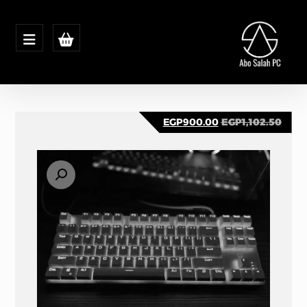
EGP
900.00
EGP
1,102.50
تكبير الصورة