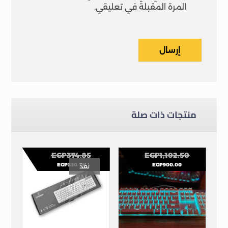
المرة المقبلة في تعليقي.
إرسال
منتجات ذات صلة
EGP
374.85
EGP
1,102.50
EGP
330.75
EGP
900.00
نفذ