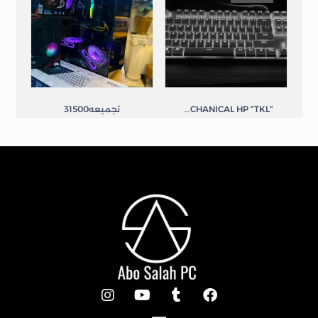
“KEYBOARD MECHANICAL HP “TKL
تجميعه31500
تجميعات