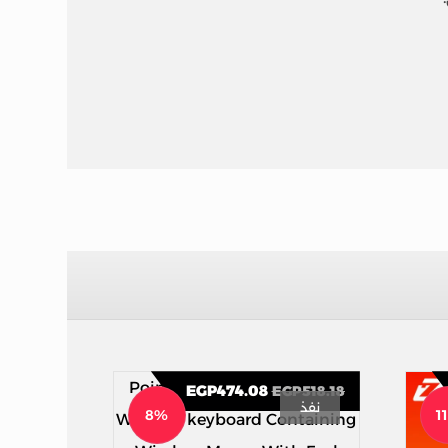
EGP
474.08
EGP
518.18
نفذ
8%
1