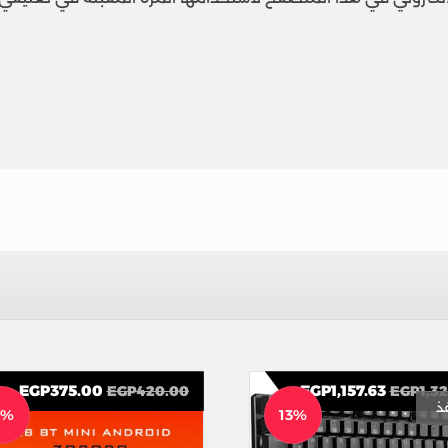
EGP
375.00
EGP
1,157.63
EGP
420.00
EGP
1,3
ذ
1%
13%