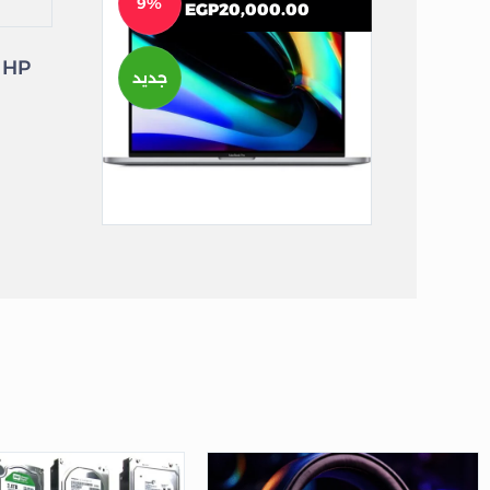
9%
EGP
20,000.00
جديد
Apple MacBook Pro A1989 2018 i7 2018 16GB 1TB Intel UHD Graphics 13.3″ Retina 4K
لاب توب مستعمل