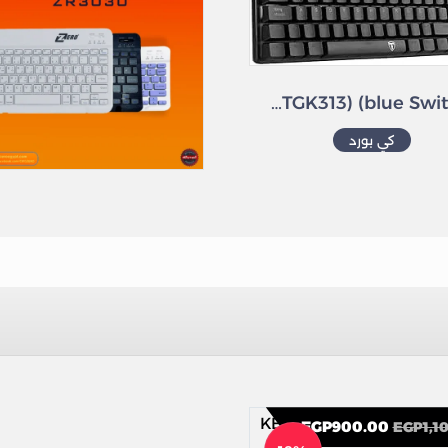
T-DAGGER TGK313 BORA Gaming Mechanical Keyboard – Rainbow LED Lighting -TKL Size 87 Key – AR/EN Key || (T-TGK313) (blue Switch)
كي بورد
كي بورد
EGP
900.00
EGP
1,1