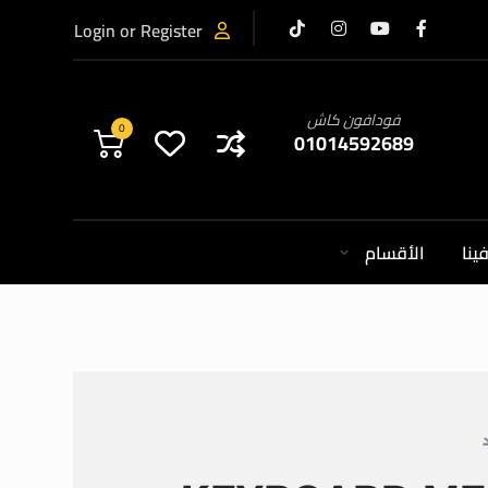
Login or Register
فودافون كاش
0
01014592689
ينا
الأقسام