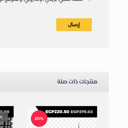
إرسال
منتجات ذات صلة
EGP
220.50
23.00
EGP
275.63
نف
20%