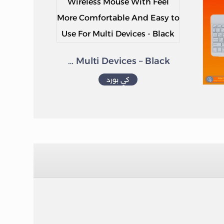
Point PT-801 Multimedia Wireless keyboard Containing Wireless Mouse With Feel More Comfortable And Easy to Use For Multi Devices – Black
كي بورد
ZR-3030 mini keyboard works on Android and IOS system and supports Bluetooth function