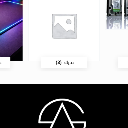
مايك
م
(3)