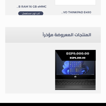
Dell Wyse 5470 Thin Client 14″ HD Laptop Celeron 4 GB RAM 16 GB eMMC
LENOVO THINKPAD E490
لاب توب مستعمل
لاب توب مستعمل
المنتجات المعروضة مؤخراً
EGP
9,000.00
EGP
6,250.00
HP Fortix Pro G9 Pentium N6000 12th Gen 8GB 128GB Intel UHD Graphics 11″ X360 Touch