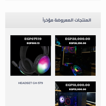
هيدفون
هيدفون
المنتجات المعروضة مؤخراً
EGP
677.19
EGP
28,000.00
EGP
500.13
EGP
26,250.00
عرض الثانوى العام1
HEADSET GH-579
EGP
18,000.00
EGP
15,000.00
تجميعات