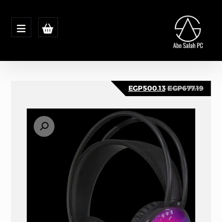
EGP
500.13
EGP
677.19
تكبير الصورة