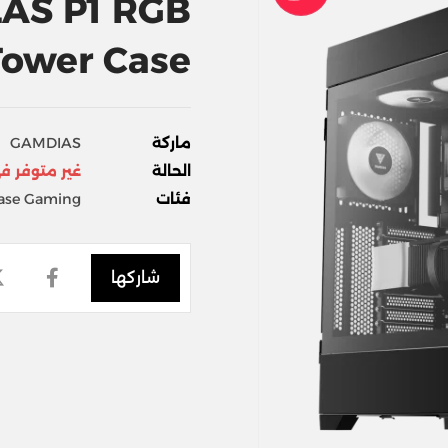
AS P1 RGB
Tower Case
ماركة
GAMDIAS
الحالة
غير متوفر ف
فئات
ase Gaming