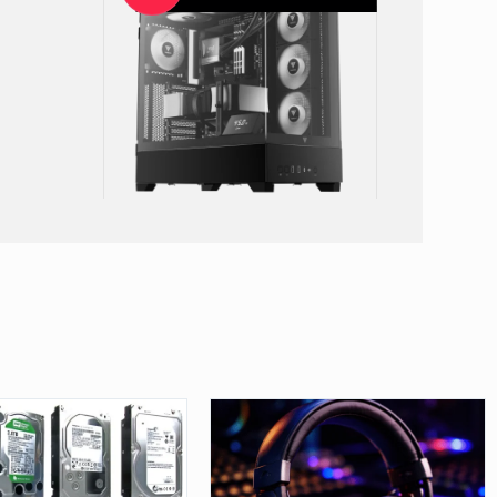
Gamdias ATLAS P1 RGB Gaming Mid Tower Case