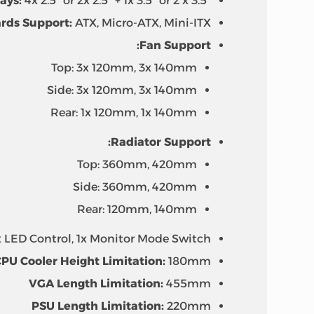
Bays:
4x 2.5″ or 2x 2.5″ + 1x 3.5″ or 2 x 3.5″
rds Support:
ATX, Micro-ATX, Mini-ITX
Fan Support:
Top: 3x 120mm, 3x 140mm
Side: 3x 120mm, 3x 140mm
Rear: 1x 120mm, 1x 140mm
Radiator Support:
Top: 360mm, 420mm
Side: 360mm, 420mm
Rear: 120mm, 140mm
1x LED Control, 1x Monitor Mode Switch
PU Cooler Height Limitation:
180mm
VGA Length Limitation:
455mm
PSU Length Limitation:
220mm