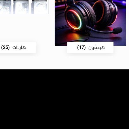
هيدفون
هاردات
(25)
(17)