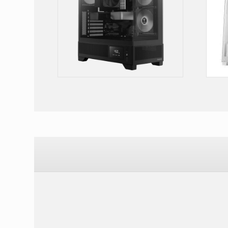
GAMDIAS ATLAS M1 Mid Tower Gaming Case
Gamdias ATHENA M3 ARGB Gaming Mid Tower Case
Case Gaming