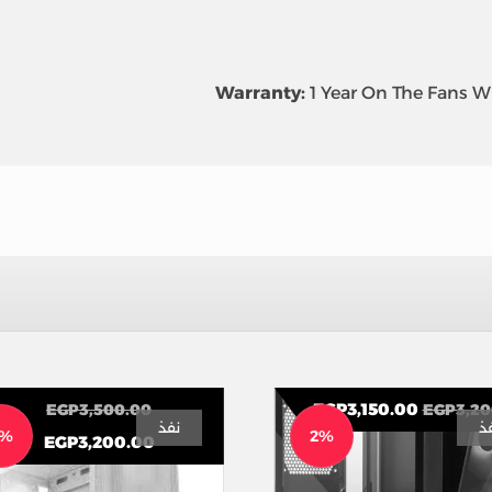
Warranty:
1 Year On The Fans 
EGP
3,150.00
EGP
3,500.00
EGP
3,20
ذ
نفذ
9%
2%
EGP
3,200.00