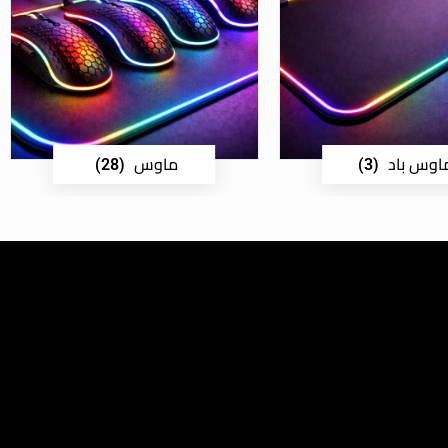
اوس باد
ماوس
(28)
(3)