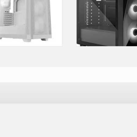
Cooler Master CMP 520 ARGB Gaming Mid Tower Case
Case Gaming
Case Gaming