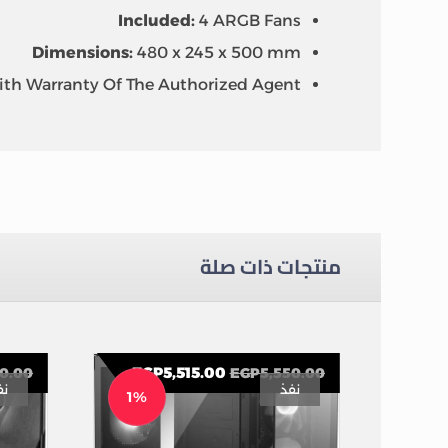
Included:
4 ARGB Fans
Dimensions:
480 x 245 x 500 mm
With Warranty Of The Authorized Agent
منتجات ذات صلة
EGP
5,515.00
0.00
EGP
5,550.00
نفذ
نف
1%