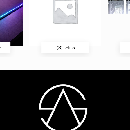
مايك
م
(3)