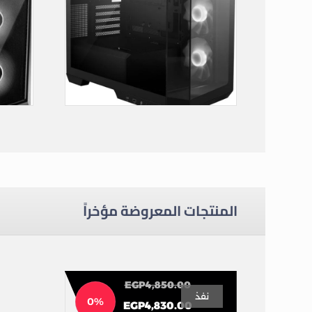
MSI MAG PANO M100R PZ ARGB Gaming Mid Tower Case
Case Gaming
المنتجات المعروضة مؤخراً
EGP
4,850.00
نفذ
0%
EGP
4,830.00