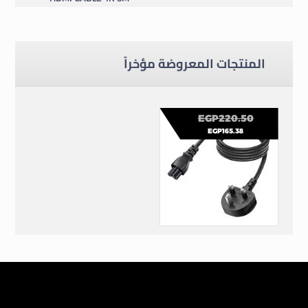
كبلات وتحويلات
المنتجات المعروضة مؤخراً
EGP
220.50
EGP
165.38
CABLE POWER LAPTOP استيراد ثلاثي