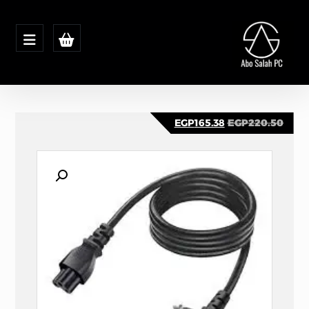
EGP
165.38
EGP
220.50
تكبير الصورة