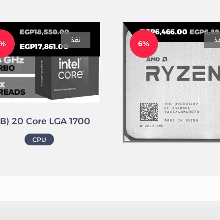
EGP
6,466.00
EGP
18,550.00
EGP
6,8
ذ
نفذ
4%
6%
EGP
17,861.00
CPU
AMD Ryzen 5 5500GT Processor (4.4GHz19MB) 6 Core AM4 (Tray)
CPU