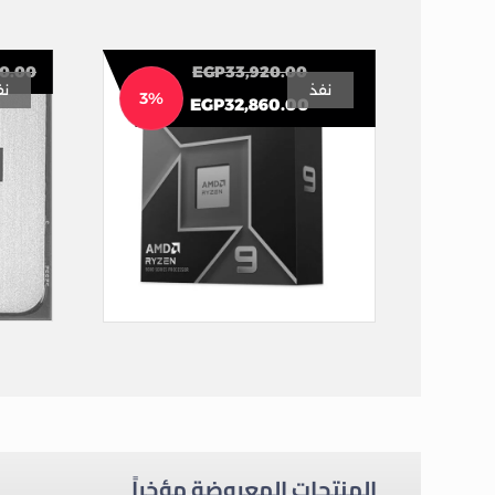
90.00
EGP
33,920.00
نفذ
نف
3%
EGP
32,860.00
AMD Ryzen 9 9950X Processor (5.7GHz/80MB) 16 Core AM5
CPU
المنتجات المعروضة مؤخراً