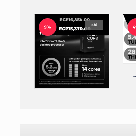
EGP
16,854.00
نفذ
9%
EGP
15,370.00
Intel Core i7-14700F Processor (5.40 GHz/33MB) 20 Core LGA 1700
Intel Core Ultra 5 245KF Processor (5.2GHz24MB) 14 Core LGA 1851
CPU