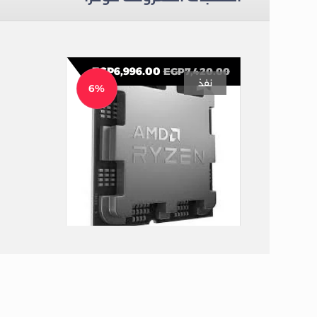
EGP
6,996.00
EGP
7,420.00
نفذ
6%
AMD Ryzen 5 8400F Processor (4.7GHz/22MB) 6 Core AM5 (Tray)