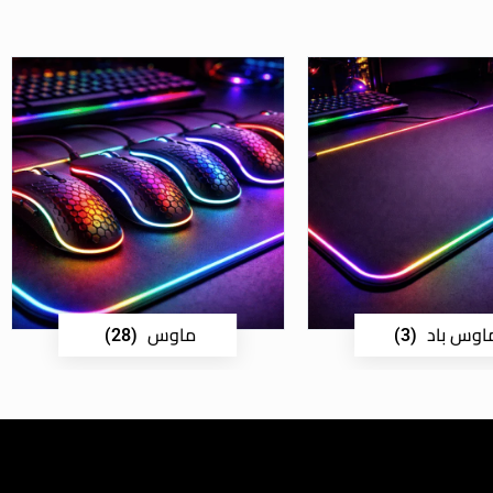
اوس باد
ماوس
(28)
(3)