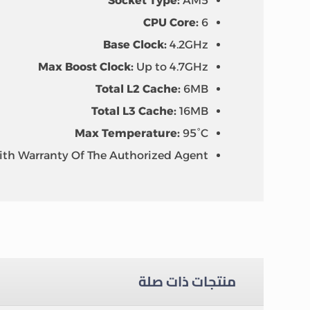
Socket Type:
AM5
CPU Core:
6
Base Clock:
4.2GHz
Max Boost Clock:
Up to 4.7GHz
Total L2 Cache:
6MB
Total L3 Cache:
16MB
Max Temperature:
95°C
ith Warranty Of The Authorized Agent
منتجات ذات صلة