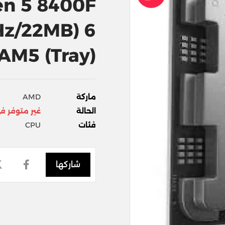
n 5 8400F
Hz/22MB) 6
AM5 (Tray)
ماركة
AMD
الحالة
غير متوفر ف
فئات
CPU