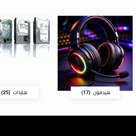
هيدفون
هاردات
(25)
(17)