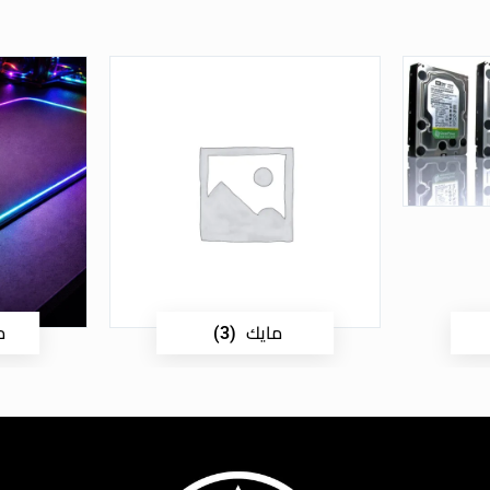
مايك
م
(3)