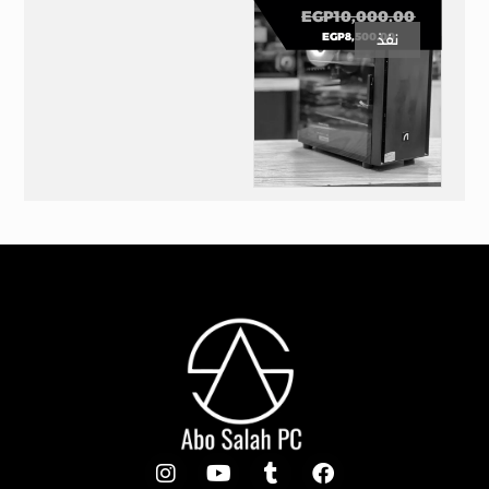
EGP
10,000.00
EGP
8,500.00
نفذ
تجميعه 8500 “عروض رمضان
”