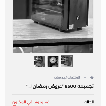
المنتجات
تجميعات
تجميعه 8500 “عروض رمضان
”
الحالة
غير متوفر في المخزون