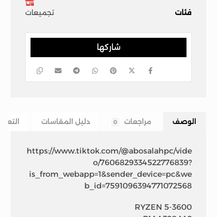
فئات
تجميعات
الوصف
مراجعات
دليل المقاسات
التعلي
0
https://www.tiktok.com/@abosalahpc/vide
o/7606829334522776839?
is_from_webapp=1&sender_device=pc&we
b_id=7591096394771072568
RYZEN 5-3600