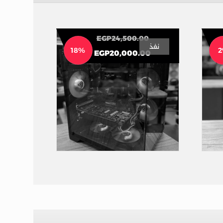
EGP
24,500.00
نفذ
18%
EGP
20,000.00
تجميعه 50 الف بالشاشه 5 فان
تجميعات