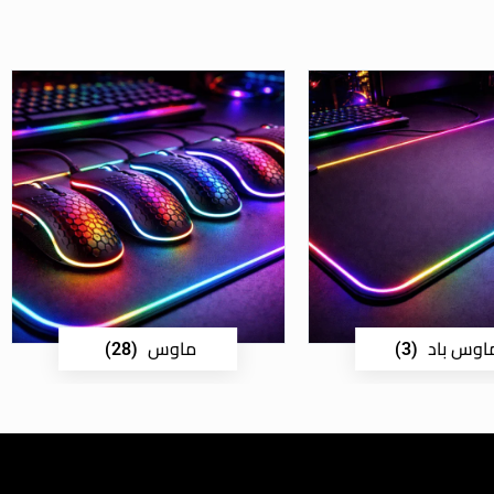
اوس باد
ماوس
(28)
(3)