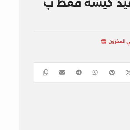
عيد كيسه فقط ب
ي المخزون