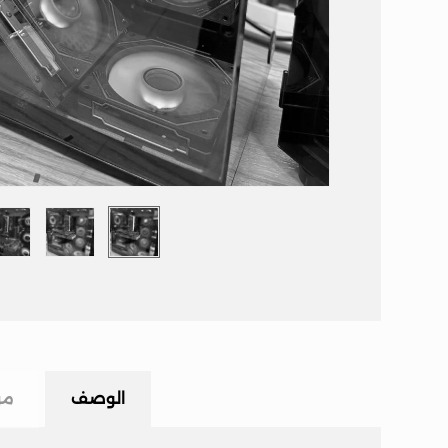
الوصف
مر