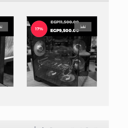
EGP
11,500.00
نفذ
نف
17%
EGP
9,500.00
تجميعه 9500 “عروض رمضان
”
تجميعات