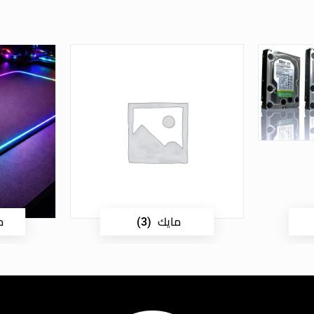
مايك
م
(3)