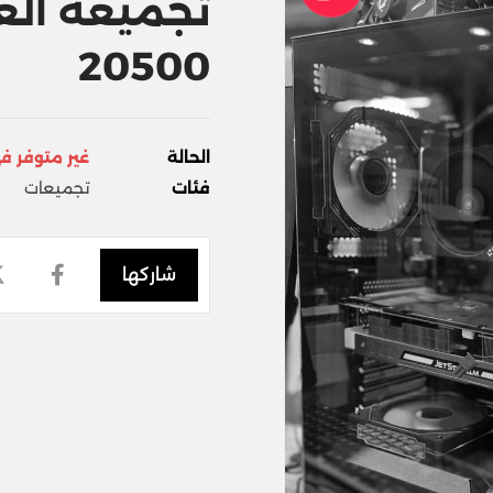
تجميعه ال
20500
الحالة
غير متوفر ف
فئات
تجميعات