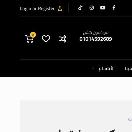
Login or Register
فودافون كاش
0
01014592689
ينا
الأقسام
ت