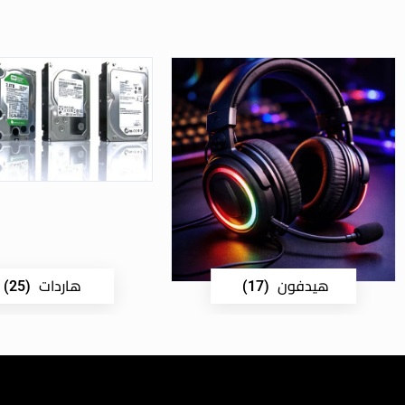
هيدفون
هاردات
(25)
(17)