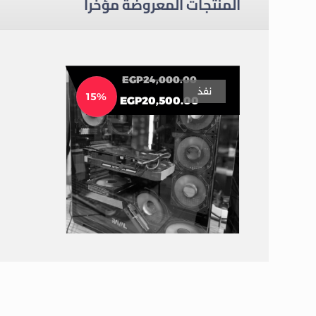
المنتجات المعروضة مؤخراً
EGP
24,000.00
نفذ
15%
EGP
20,500.00
تجميعه العيد كيسه فقط ب 20500