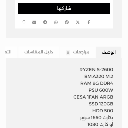
الوصف
مراجعات
دليل المقاسات
التعلي
0
RYZEN 5-2600
BM.A320 M.2
RAM 8G DDR4
PSU 600W
CESA 1FAN ARGB
SSD 120GB
HDD 500
بكارت 1660 سوبر
او كارت 1080