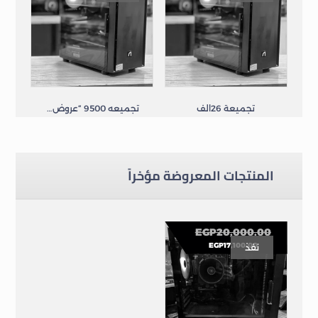
تجميعة 26الف
تجميعه 9500 “عروض رمضان
”
تجميعات
تجميعات
المنتجات المعروضة مؤخراً
EGP
20,000.00
EGP
17,100.00
نفذ