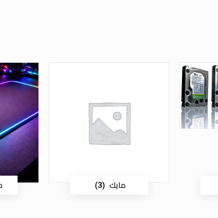
مايك
م
(3)