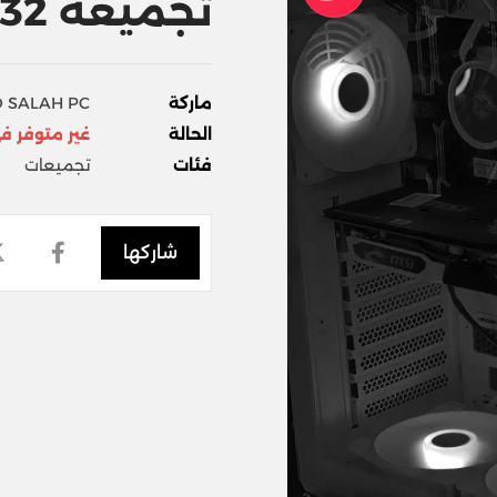
تجميعة 32الف
ماركة
 SALAH PC
الحالة
غير متوفر ف
فئات
تجميعات