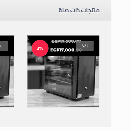
منتجات ذات صلة
EGP
17,500.00
نفذ
نف
3%
EGP
17,000.00
تجميعة 17 الف
تجمي
تجميعات