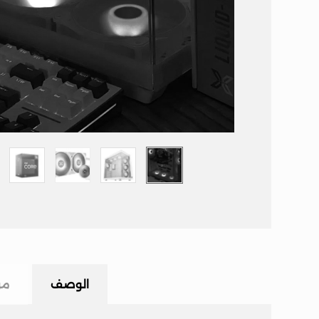
الوصف
مر