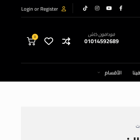
Login or Register
فودافون كاش
0
01014592689
ينا
الأقسام
ت