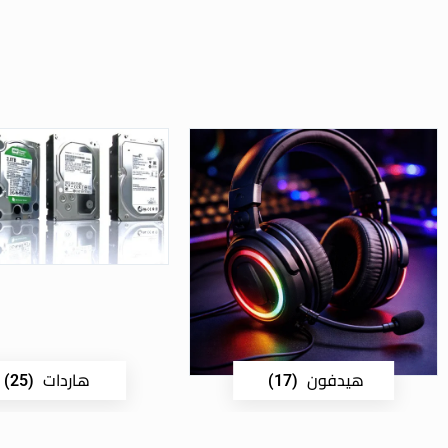
هيدفون
هاردات
(25)
(17)