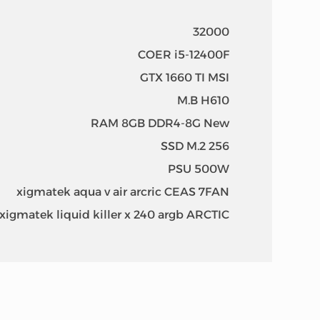
32000
COER i5-12400F
GTX 1660 TI MSI
M.B H610
RAM 8GB DDR4-8G New
SSD M.2 256
PSU 500W
xigmatek aqua v air arcric CEAS 7FAN
xigmatek liquid killer x 240 argb ARCTIC