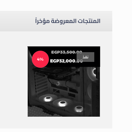
المنتجات المعروضة مؤخراً
EGP
33,500.00
نفذ
4%
EGP
32,000.00
تجميعة 32الف