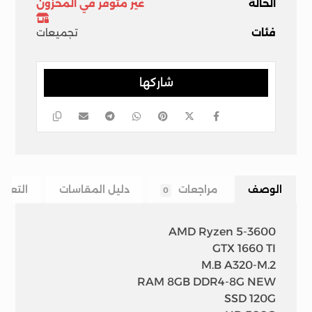
الحالة
غير متوفر في المخزون
فئات
تجميعات
الوصف
مراجعات
دليل المقاسات
التعلي
0
AMD Ryzen 5-3600
GTX 1660 TI
M.B A320-M.2
RAM 8GB DDR4-8G NEW
SSD 120G