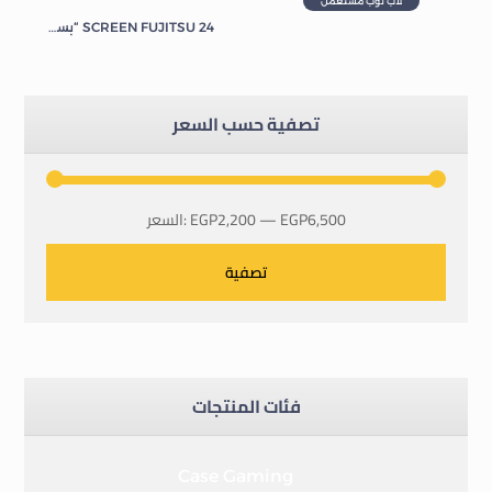
لاب توب مستعمل
SCREEN FUJITSU 24 “بسماعات داخليه” 60hz
شاشة PC استعمال
تصفية حسب السعر
EGP6,500
—
EGP2,200
السعر:
تصفية
فئات المنتجات
Case Gaming