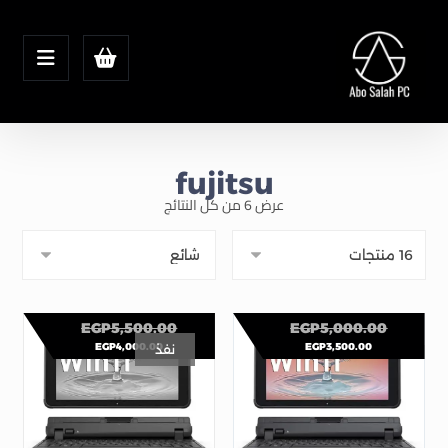
fujitsu
عرض ⁦6⁩ من كل النتائج
EGP
5,500.00
EGP
5,000.00
EGP
4,000.00
EGP
3,500.00
نفذ