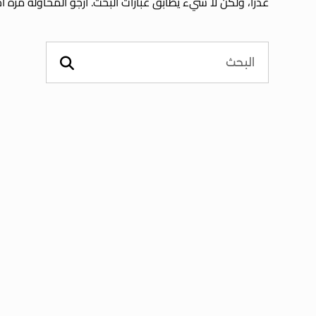
عذرا، ولكن لا شيء يطابق عبارات البحث. أرجو المحاولة مرة 