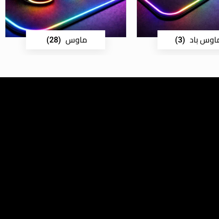
اوس باد
ماوس
(28)
(3)