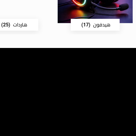
هيدفون
هاردات
(25)
(17)