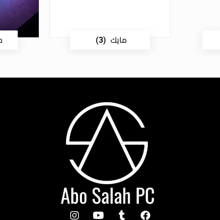
مايك
م
(3)