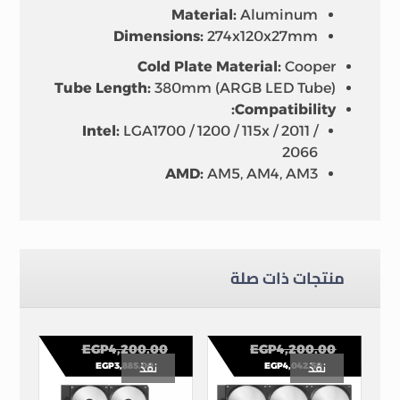
Material:
Aluminum
Dimensions:
274x120x27mm
Cold Plate Material:
Cooper
Tube Length:
380mm (ARGB LED Tube)
Compatibility:
Intel:
LGA1700 / 1200 / 115x / 2011 /
2066
AMD:
AM5, AM4, AM3
منتجات ذات صلة
EGP
4,200.00
EGP
4,200.00
EGP
3,885.00
EGP
4,042.50
نفذ
نفذ