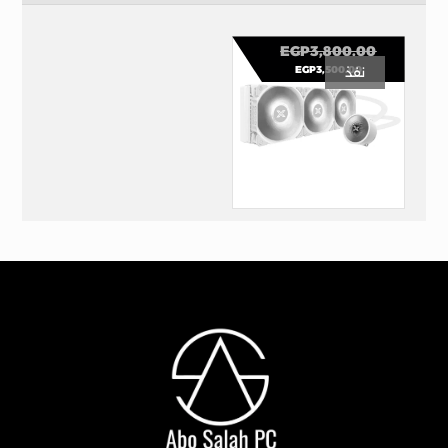
EGP
3,800.00
EGP
3,500.00
نفذ
Xigmatek Liquid Killer X 360 Arctic ARGB AIO CPU Liquid Coole