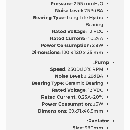
Pressure:
2.55 mmH₂O
Noise Level:
25.3dBA
Bearing Type:
Long Life Hydro
Bearing
Rated Voltage:
12 VDC
Rated Current:
≤ 0.24A
Power Consumption:
2.8W
Dimensions:
120 x 120 x 25 mm
Pump:
Speed:
2500±10% RPM
Noise Level:
≤ 28dBA
Bearing Type:
Ceramic Bearing
Rated Voltage:
12 VDC
Rated Current:
0.25A+20%
Power Consumption:
≤3W
Dimensions:
69x71x46.5mm
Radiator:
Size:
360mm