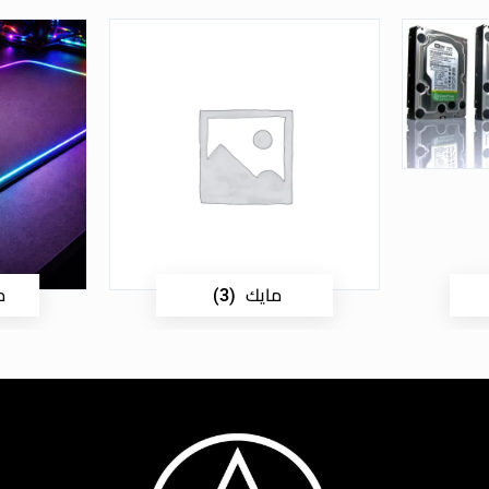
مايك
م
(3)