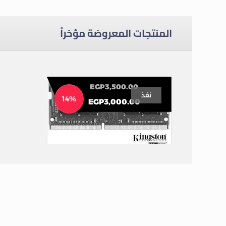
المنتجات المعروضة مؤخراً
EGP
3,500.00
نفذ
14%
EGP
3,000.00
Kingston RAM For Laptop 8GB DDR4 3200MT/s