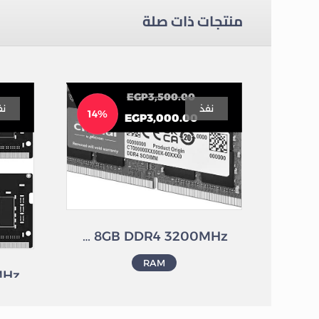
منتجات ذات صلة
EGP
3,500.00
نفذ
نف
14%
EGP
3,000.00
Crucial RAM For Laptop 8GB DDR4 3200MHz
RAM