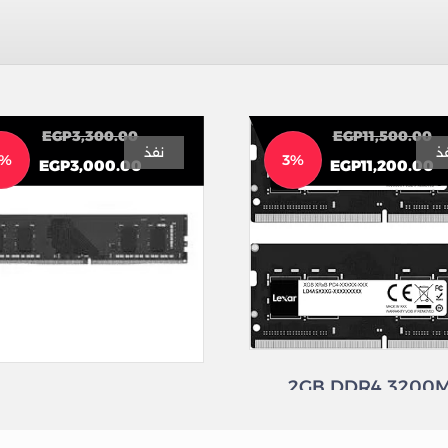
EGP
3,300.00
EGP
11,500.00
ذ
نفذ
9%
3%
EGP
3,000.00
EGP
11,200.00
Lexar RAM For Laptop 32GB DDR4 3200MHz
RAM
RAM