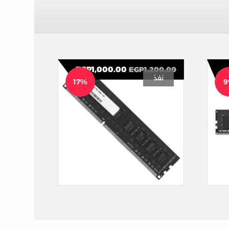
EGP
1,000.00
EGP
1,200.00
نفذ
17%
Dahua C160 RAM 8GB DDR3 1600MHz
Kingston RAM 8GB DDR4 3200MT/s
RAM