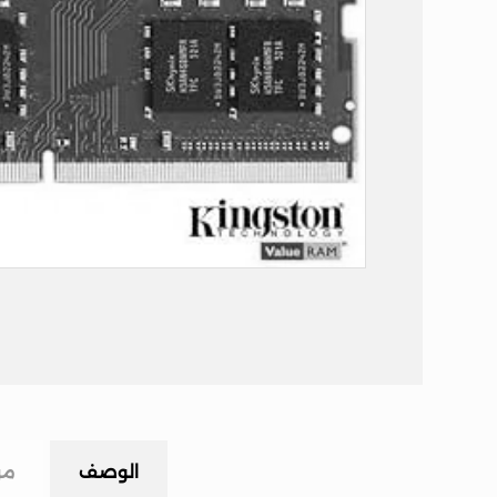
الوصف
مر